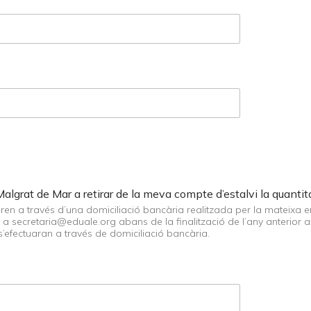
Malgrat de Mar a retirar de la meva compte d’estalvi la quanti
n a través d’una domiciliació bancària realitzada per la mateixa entit
ria@eduale.org abans de la finalització de l’any anterior al que vol donar-se de
’efectuaran a través de domiciliació bancària.