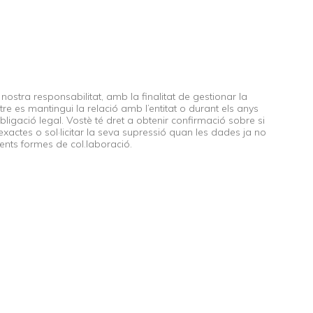
ostra responsabilitat, amb la finalitat de gestionar la
tre es mantingui la relació amb l’entitat o durant els anys
ligació legal. Vostè té dret a obtenir confirmació sobre si
exactes o sol·licitar la seva supressió quan les dades ja no
erents formes de col.laboració.