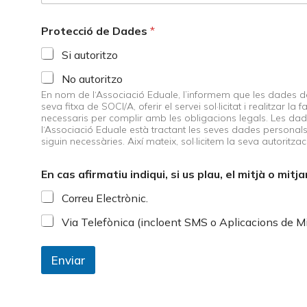
Protecció de Dades
*
Si autoritzo
No autoritzo
En nom de l‘Associació Eduale, l’informem que les dades de 
seva fitxa de SOCI/A, oferir el servei sol·licitat i realitza
necessaris per complir amb les obligacions legals. Les dade
l‘Associació Eduale està tractant les seves dades personals,
siguin necessàries. Així mateix, sol·licitem la seva autoritza
En cas afirmatiu indiqui, si us plau, el mitjà o mit
Correu Electrònic.
Via Telefònica (incloent SMS o Aplicacions de Mi
Enviar