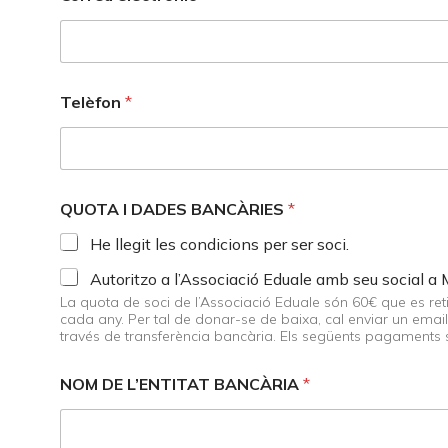
Telèfon
*
QUOTA I DADES BANCÀRIES
*
He llegit les condicions per ser soci.
Autoritzo a l’Associació Eduale amb seu social a 
La quota de soci de l’Associació Eduale són 60€ que es retire
cada any. Per tal de donar-se de baixa, cal enviar un email a secreta
través de transferència bancària. Els següents pagaments s
NOM DE L’ENTITAT BANCÀRIA
*