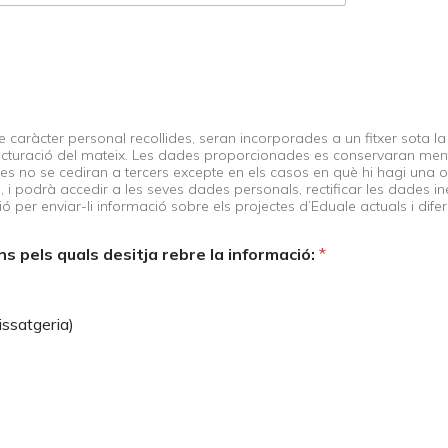
caràcter personal recollides, seran incorporades a un fitxer sota la n
r la facturació del mateix. Les dades proporcionades es conservaran men
s no se cediran a tercers excepte en els casos en què hi hagi una ob
 i podrà accedir a les seves dades personals, rectificar les dades in
ció per enviar-li informació sobre els projectes d’Eduale actuals i dif
jans pels quals desitja rebre la informació:
*
ssatgeria)