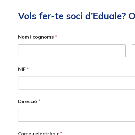
Vols fer-te soci d’Eduale? 
Nom i cognoms
*
NIF
*
Direcció
*
Correu electrònic
*